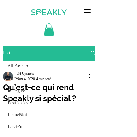
Post
All Posts
Ott Ojamets
All Posts
Nov 4, 2020
4 min read
Qu’est-ce qui rend
In English
Speakly si spécial ?
Eesti keeles
Lietuviškai
Latviešu