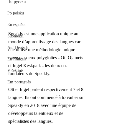
По-русски
Po polsku
En español
Speakly est une application unique au 
Suomeksi
monde d’apprentissage des langues car 
Auf Deutsch
elle utilise une méthodologie unique 
créée par deux polyglottes - Ott Ojamets 
En français
et Ingel Keskpaik - les deux co-
V češtině
fondateurs de Speakly.
Em português
Ott et Ingel parlent respectivement 7 et 8 
langues. Ils ont commencé à travailler sur 
Speakly en 2018 avec une équipe de 
développeurs talentueux et de 
spécialistes des langues.