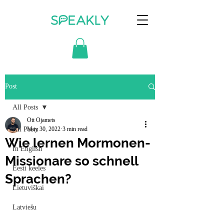
Post
All Posts
Ott Ojamets
All Posts
May 30, 2022
3 min read
Wie lernen Mormonen-
In English
Missionare so schnell
Eesti keeles
Sprachen?
Lietuviškai
Latviešu