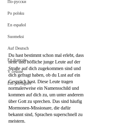
По-русски
Po polsku
En español
Suomeksi
Auf Deutsch
Du hast bestimmt schon mal erlebt, dass 
En français
nette und höfliche junge Leute auf der 
Straße auf dich zugekommen sind und 
V češtině
dich gefragt haben, ob du Lust auf ein 
Gespräch hast. Diese Leute tragen 
Em português
normalerweise ein Namensschild und 
kommen auf dich zu, um unter anderem 
über Gott zu sprechen. Das sind häufig 
Mormonen-Missionare, die dafür 
bekannt sind, Sprachen superschnell zu 
meistern.