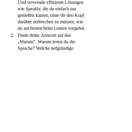
Und verwende effiziente Lösungen 
wie Speakly, die du einfach nur 
genießen kannst, ohne dir den Kopf 
darüber zerbrechen zu müssen, wie 
du am besten beim Lernen vorgehst.
Finde deine Antwort auf das 
„Warum”. Warum lernst du die 
Sprache? Welche tiefgründige 
Motivation steckt dahinter? Wie 
hilft es dir im Alltag, diese Sprache 
zu sprechen? 
Selbst wenn du die Fremdsprache 
nicht täglich verwenden kannst - 
wenn du beispielsweise in deinem 
Heimatland bist - kannst du dir die 
Speakly Hörübungen anhören und 
dich so von einer Fremdsprache 
umgeben, Versuche jedes Mal, 
wenn du in deiner Muttersprache 
einen Satz sagst, an die 