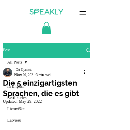
Post
All Posts
Ott Ojamets
All Posts
Nov 29, 2021
3 min read
Die 5 einzigartigsten
In English
Sprachen, die es gibt
Eesti keeles
Updated:
May 29, 2022
Lietuviškai
Latviešu