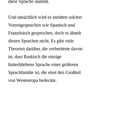
diese Sprache stammt. 
Und tatsächlich wird es inmitten solcher 
Vorzeigesprachen wie Spanisch und 
Französisch gesprochen, doch es ähnelt 
diesen Sprachen nicht. Es gibt viele 
Theorien darüber, die verbreiteste davon 
ist, dass Baskisch die einzige 
hinterbliebene Sprache einer größeren 
Sprachfamilie ist, die einst den Großteil 
von Westeuropa bedeckte.
Wie dem auch sei, sieht die Sprache 
selbst auf wunderbare Art und Weise 
eigenartig aus und hört sich auch so an. 
Schau dir das folgende Video an, um die 
Sprache zu hören: