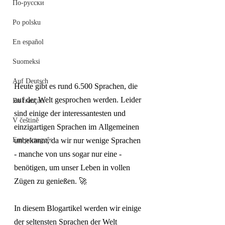
По-русски
Po polsku
En español
Suomeksi
Auf Deutsch
Heute gibt es rund 6.500 Sprachen, die 
auf der Welt gesprochen werden. Leider 
En français
sind einige der interessantesten und 
V češtině
einzigartigen Sprachen im Allgemeinen 
Em português
unbekannt, da wir nur wenige Sprachen 
- manche von uns sogar nur eine - 
benötigen, um unser Leben in vollen 
Zügen zu genießen. 🚀
In diesem Blogartikel werden wir einige 
der seltensten Sprachen der Welt 