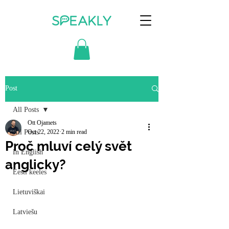
Post
All Posts
Ott Ojamets
All Posts
Oct 22, 2022
2 min read
Proč mluví celý svět
In English
anglicky?
Eesti keeles
Lietuviškai
Latviešu