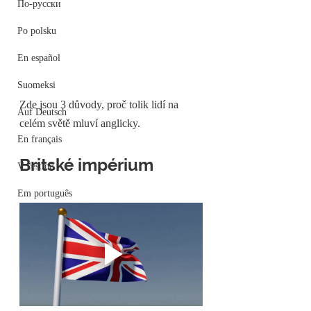
По-русски
Po polsku
En español
Suomeksi
Zde jsou 3 důvody, proč tolik lidí na 
Auf Deutsch
celém světě mluví anglicky.
En français
Britské impérium
V češtině
Em português