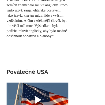
vzdělání", což v těchto kolonizovaných 
zemích znamenalo mluvit anglicky. Proto 
tento jazyk zaujal elitářské postavení 
jako jazyk, kterým mluví lidé s vyšším 
vzděláním. A čím vzdělanější člověk byl, 
tím větší měl moc. Výsledkem byla 
potřeba mluvit anglicky, aby bylo možné 
dosáhnout bohatství a blahobytu.
Poválečné USA