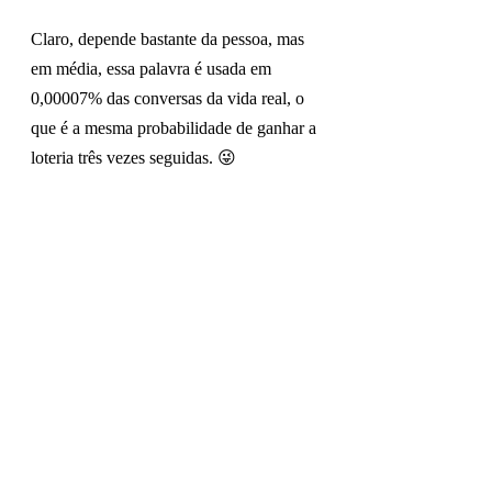
Claro, depende bastante da pessoa, mas 
em média, essa palavra é usada em 
0,00007% das conversas da vida real, o 
que é a mesma probabilidade de ganhar a 
loteria três vezes seguidas. 😜
Incrível, não é?
Por isso, estabelecemos o limite de 4.000 
palavras úteis com cuidado, baseados em 
razões científicas e estatísticas, para 
evitar que você aprenda algo que, na 
verdade, não precisa saber.
😉
Se você pensar agora sobre quantas 
palavras existem em um dicionário, verá 