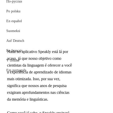
По-русски
Po polsku
En español
Suomeksi
Auf Deutsch
En français
Nada no aplicativo Speakly está lá por 
acaso, já que nosso objetivo como 
V češtině
cientistas da linguagem é oferecer a você 
Em português
a experiência de aprendizado de idiomas 
mais otimizada. Isso, por sua vez, 
significa que nossos anos de pesquisa 
exigiram aprofundamentos nas ciências 
da memória e linguísticas.