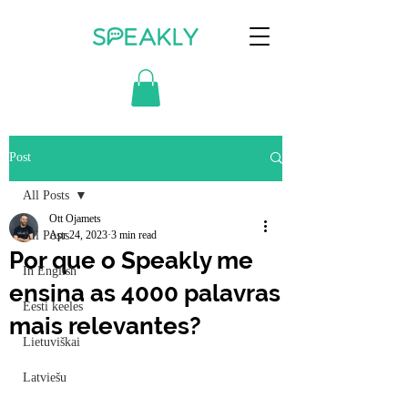
Post
All Posts
Ott Ojamets
All Posts
Apr 24, 2023
3 min read
Por que o Speakly me
In English
ensina as 4000 palavras
Eesti keeles
mais relevantes?
Lietuviškai
Latviešu