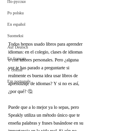
По-русски
Po polsku
En español
Suomeksi
Todos hemos usado libros para aprender 
Auf Deutsch
idiomas: en el colegio, clases de idiomas 
En français
o con tutores personales. Pero ¿alguna 
vez te has parado a preguntarte si 
V češtině
realmente es buena idea usar libros de 
Em português
aprendizaje de idiomas? Y si no es así, 
¿por qué?
🤔
Puede que a lo mejor ya lo sepas, pero 
Speakly utiliza un método único que te 
enseña palabras y frases basándose en su 