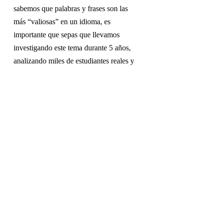
sabemos que palabras y frases son las 
más “valiosas” en un idioma, es 
importante que sepas que llevamos 
investigando este tema durante 5 años, 
analizando miles de estudiantes reales y 
millones de bytes de datos. 
Resumen
La próxima vez que veas un libro de 
aprendizaje de idiomas, no te olvides de 
que muchas de las palabras y frases no 
son realmente útiles y no mejoran tus 
habilidades de idiomas como deberían. 
Puede que te sintieras igual en el colegio, 
aprendiendo idiomas extranjeros durante 