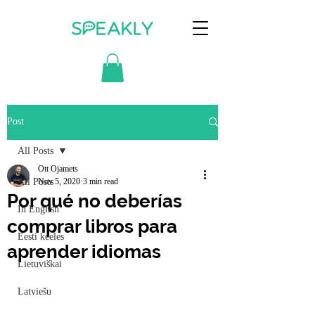
Post
All Posts
Ott Ojamets
All Posts
Nov 5, 2020
3 min read
Por qué no deberías
In English
comprar libros para
Eesti keeles
aprender idiomas
Lietuviškai
Latviešu