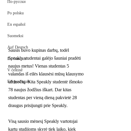
По-русски
Po polsku
En español
Suomeksi
Auf Deutsch
Sausis buvo kupinas darbų, todėl 
Speakly studentai galėjo šauniai pradėti 
En français
naujus metus! Vienas studentas 5 
V češtině
valandas iš eilės klausėsi mūsų klausymo 
Em português
užduočių. Kita Speakly studentė išmoko 
78 naujus žodžius iškart. Dar kitas 
studentas per vieną dieną pakvietė 28 
draugus prisijungti prie Speakly.
Visą sausio mėnesį Speakly vartotojai 
kartu studijoms skyrė tiek laiko, kiek 