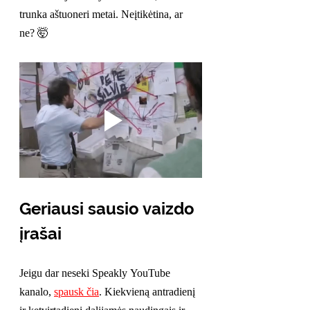
trunka aštuoneri metai. Neįtikėtina, ar 
ne? 🤯
Geriausi sausio vaizdo 
įrašai
Jeigu dar neseki Speakly YouTube 
kanalo, 
spausk čia
. Kiekvieną antradienį 