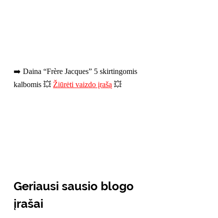
➡️ Daina “Frère Jacques” 5 skirtingomis 
kalbomis 💥 
Žiūrėti vaizdo įrašą
 💥
Geriausi sausio blogo 
įrašai