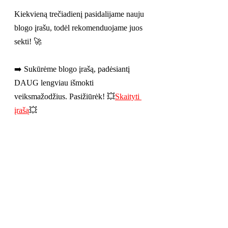
Kiekvieną trečiadienį pasidalijame nauju 
blogo įrašu, todėl rekomenduojame juos 
sekti! 🚀
➡️ Sukūrėme blogo įrašą, padėsiantį 
DAUG lengviau išmokti 
veiksmažodžius. Pasižiūrėk! 💥
Skaityti 
įrašą
💥