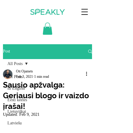
Post
All Posts
Ott Ojamets
All Posts
Feb 3, 2021
1 min read
Sausio apžvalga:
In English
Geriausi blogo ir vaizdo
Eesti keeles
įrašai!
Lietuviškai
Updated:
Feb 9, 2021
Latviešu