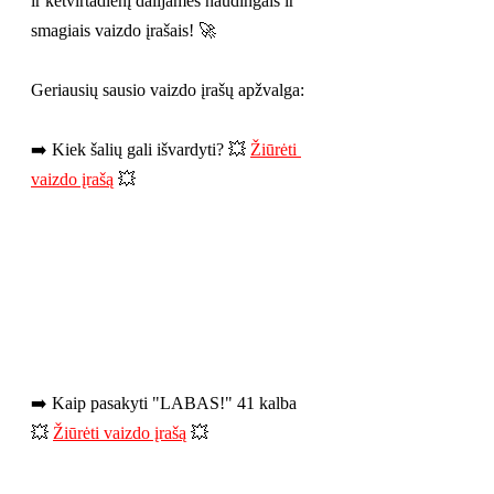
ir ketvirtadienį dalijamės naudingais ir 
smagiais vaizdo įrašais! 🚀
Geriausių sausio vaizdo įrašų apžvalga:
➡️ Kiek šalių gali išvardyti? 💥 
Žiūrėti 
vaizdo įrašą
 💥
➡️ Kaip pasakyti "LABAS!" 41 kalba 
💥 
Žiūrėti vaizdo įrašą
 💥