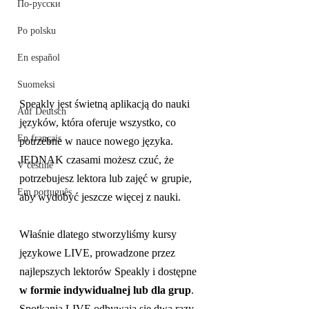
По-русски
Po polsku
En español
Suomeksi
Speakly jest świetną aplikacją do nauki 
Auf Deutsch
języków, która oferuje wszystko, co 
En français
potrzebne w nauce nowego języka. 
JEDNAK czasami możesz czuć, że 
V češtině
potrzebujesz lektora lub zajęć w grupie, 
Em português
aby wydobyć jeszcze więcej z nauki. 
Właśnie dlatego stworzyliśmy kursy 
językowe LIVE, prowadzone przez 
najlepszych lektorów Speakly i dostępne
w formie indywidualnej lub dla grup
. 