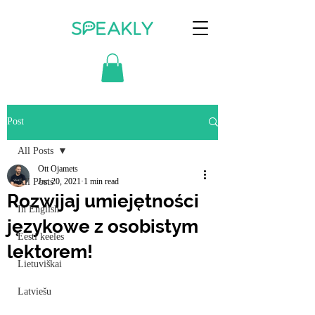
Post
All Posts
Ott Ojamets
All Posts
Jan 20, 2021
1 min read
Rozwijaj umiejętności
In English
językowe z osobistym
Eesti keeles
lektorem!
Lietuviškai
Latviešu