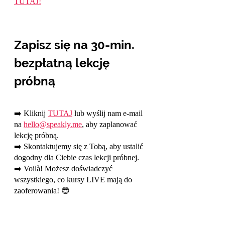
TUTAJ!
Zapisz się na 30-min. 
bezpłatną lekcję 
próbną 
➡️ Kliknij 
TUTAJ
 lub wyślij nam e-mail 
na 
hello@speakly.me
, aby zaplanować 
lekcję próbną.
➡️ Skontaktujemy się z Tobą, aby ustalić 
dogodny dla Ciebie czas lekcji próbnej.
➡️ Voilà! Możesz doświadczyć 
wszystkiego, co kursy LIVE mają do 
zaoferowania! 😎