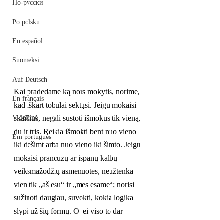
По-русски
Po polsku
En español
Suomeksi
Auf Deutsch
Kai pradedame ką nors mokytis, norime, 
En français
kad iškart tobulai sektųsi. Jeigu mokaisi 
V češtině
skaičius, negali sustoti išmokus tik vieną, 
du ir tris. Reikia išmokti bent nuo vieno 
Em português
iki dešimt arba nuo vieno iki šimto. Jeigu 
mokaisi prancūzų ar ispanų kalbų 
veiksmažodžių asmenuotes, neužtenka 
vien tik „aš esu“ ir „mes esame“; norisi 
sužinoti daugiau, suvokti, kokia logika 
slypi už šių formų. O jei viso to dar 