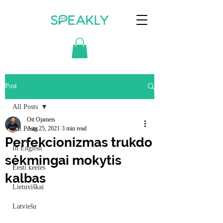
Post
All Posts
Ott Ojamets
All Posts
Aug 25, 2021
3 min read
Perfekcionizmas trukdo
In English
sėkmingai mokytis
Eesti keeles
kalbas
Lietuviškai
Latviešu