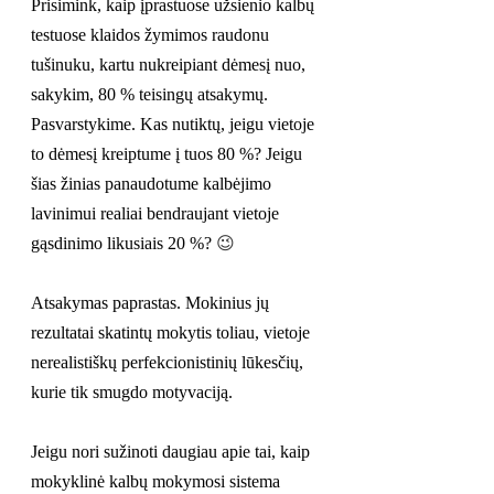
Prisimink, kaip įprastuose užsienio kalbų 
testuose klaidos žymimos raudonu 
tušinuku, kartu nukreipiant dėmesį nuo, 
sakykim, 80 % teisingų atsakymų. 
Pasvarstykime. Kas nutiktų, jeigu vietoje 
to dėmesį kreiptume į tuos 80 %? Jeigu 
šias žinias panaudotume kalbėjimo 
lavinimui realiai bendraujant vietoje 
gąsdinimo likusiais 20 %? 
😉
Atsakymas paprastas. Mokinius jų 
rezultatai skatintų mokytis toliau, vietoje 
nerealistiškų perfekcionistinių lūkesčių, 
kurie tik smugdo motyvaciją.
Jeigu nori sužinoti daugiau apie tai, kaip 
mokyklinė kalbų mokymosi sistema 