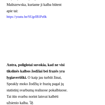
Maliszewska, kuriame ji kalba būtent 
apie tai:
https://youtu.be/SUgrIB1Pz0k
Antra, poliglotai suvokia, kad ne visi 
tikslinės kalbos žodžiai bei frazės yra 
lygiavertiški.
 O kaip jau turbūt žinai, 
Speakly moko žodžių ir frazių pagal jų 
statistinį svarbumą realiuose pokalbiuose. 
Tai itin svarbu norint laisvai kalbėti 
užsienio kalba. 🚀