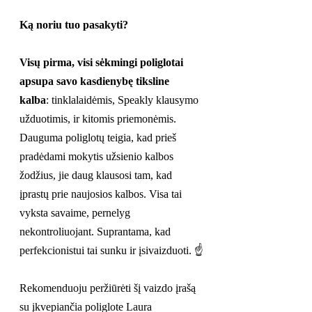
Ką noriu tuo pasakyti?
Visų pirma, visi sėkmingi poliglotai 
apsupa savo kasdienybę tiksline 
kalba
: tinklalaidėmis, Speakly klausymo 
užduotimis, ir kitomis priemonėmis. 
Dauguma poliglotų teigia, kad prieš 
pradėdami mokytis užsienio kalbos 
žodžius, jie daug klausosi tam, kad 
įprastų prie naujosios kalbos. Visa tai 
vyksta savaime, pernelyg 
nekontroliuojant. Suprantama, kad 
perfekcionistui tai sunku ir įsivaizduoti. ☝️
Rekomenduoju peržiūrėti šį vaizdo įrašą 
su įkvepiančia poliglote Laura 