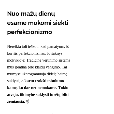
Nuo mažų dienų 
esame mokomi siekti 
perfekcionizmo
Nereikia toli ieškoti, kad pamatyum, iš 
kur šis perfekcionizmas. Jo šaknys 
mokykloje: Tradicinė vertinimo sistema 
mus įpratina prie klaidų vengimo. Tai 
mumyse užprogramuoja didelę baimę 
suklysti, 
o kartu trokšti tobulumo 
kame, ko dar net nemokame. Tokiu 
atveju, tikimybė suklysti turėtų būti 
žemiausia. 
☝️