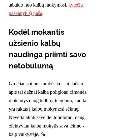
atbaido nuo kalbų mokymosi, 
kviečiu 
paskaityti šį įrašą
.
Kodėl mokantis 
užsienio kalbų 
naudinga priimti savo 
netobulumą
Greičiausiai nuskambės keistai, tačiau 
apie tai dažnai kalba poliglotai (žmonės, 
mokantys daug kalbų), teigdami, kad tai 
yra raktas į kalbų mokymosi sėkmę. 
Neverta alinti save dėl tobulumo, daug 
efektyviau kalbą mokytis sava tėkme - 
kaip vaikystėje. 🚀