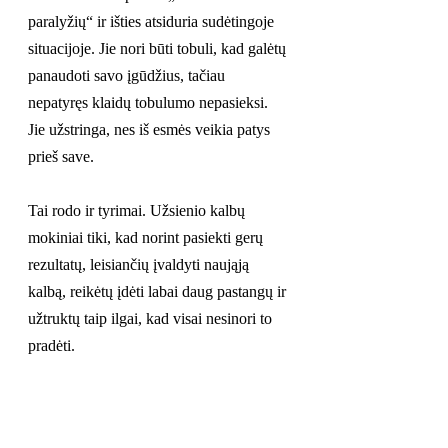
paralyžių“ ir išties atsiduria sudėtingoje 
situacijoje. Jie nori būti tobuli, kad galėtų 
panaudoti savo įgūdžius, tačiau 
nepatyręs klaidų tobulumo nepasieksi. 
Jie užstringa, nes iš esmės veikia patys 
prieš save.
Tai rodo ir tyrimai. Užsienio kalbų 
mokiniai tiki, kad norint pasiekti gerų 
rezultatų, leisiančių įvaldyti naująją 
kalbą, reikėtų įdėti labai daug pastangų ir 
užtruktų taip ilgai, kad visai nesinori to 
pradėti.