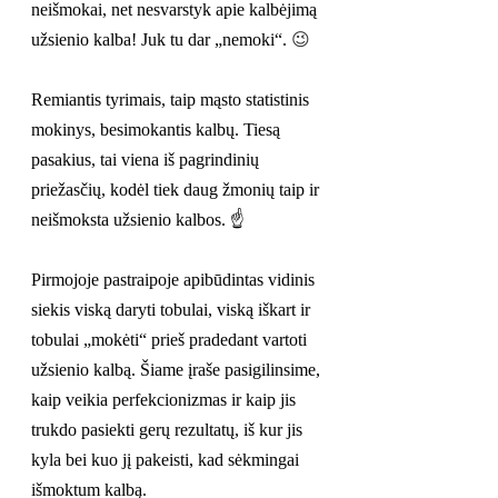
neišmokai, net nesvarstyk apie kalbėjimą 
užsienio kalba! Juk tu dar „nemoki“. 
😉
Remiantis tyrimais, taip mąsto statistinis 
mokinys, besimokantis kalbų. Tiesą 
pasakius, tai viena iš pagrindinių 
priežasčių, kodėl tiek daug žmonių taip ir 
neišmoksta užsienio kalbos. ☝️
Pirmojoje pastraipoje apibūdintas vidinis 
siekis viską daryti tobulai, viską iškart ir 
tobulai „mokėti“ prieš pradedant vartoti 
užsienio kalbą. Šiame įraše pasigilinsime, 
kaip veikia perfekcionizmas ir kaip jis 
trukdo pasiekti gerų rezultatų, iš kur jis 
kyla bei kuo jį pakeisti, kad sėkmingai 
išmoktum kalbą.