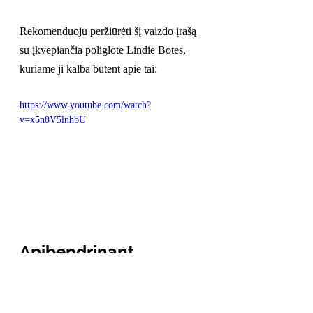
Rekomenduoju peržiūrėti šį vaizdo įrašą 
su įkvepiančia poliglote Lindie Botes, 
kuriame ji kalba būtent apie tai:
https://www.youtube.com/watch?
v=x5n8V5lnhbU
Apibendrinant
Tiems, kas mokosi užsienio kalbų, 
perfekcionistiškas gramatikos šlifavimas 