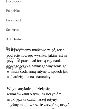
По-русски
Po polsku
En español
Suomeksi
Auf Deutsch
En français
Wszyscy mamy mnóstwo zajęć, więc 
podjęcie nowego wysiłku, jakim jest na 
V češtině
przykład praca nad formą czy nauka 
nowego języka, wymaga włączenia go 
Em português
w naszą codzienną rutynę w sposób jak 
najbardziej dla nas naturalny.
W tym artykule podzielę się 
wskazówkami o tym, jak uczynić z 
nauki języka część naszej rutyny, 
abyśmy mogli wreszcie zacząć się uczyć 