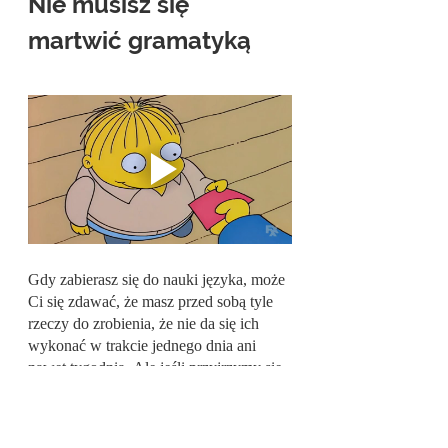
Nie musisz się 
martwić gramatyką
Gdy zabierasz się do nauki języka, może 
Ci się zdawać, że masz przed sobą tyle 
rzeczy do zrobienia, że nie da się ich 
wykonać w trakcie jednego dnia ani 
nawet tygodnia. Ale jeśli przyjrzymy się 
badaniom procesu nauki języków 
obcych i jego wydajności, to 
zauważymy, że oddzielne nauczanie 