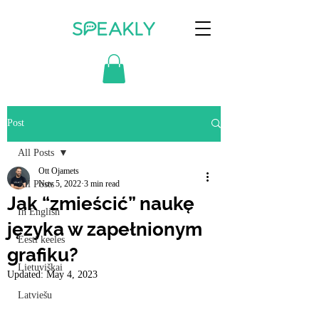
Post
All Posts
Ott Ojamets
All Posts
Nov 5, 2022
3 min read
Jak “zmieścić” naukę
In English
języka w zapełnionym
Eesti keeles
grafiku?
Lietuviškai
Updated:
May 4, 2023
Latviešu