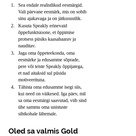
Sea endale realistlikud eesmärgid. 
Vali päevane eesmärk, mis on sobib 
sinu ajakavaga ja on jätkusuutlik.
Kasuta Speakly erinevaid 
õppefunktsioone, et õppimise 
protsess püsiks kaasahaarav ja 
nauditav.
Jaga oma õppeteekonda, oma 
eesmärke ja edusamme sõprade, 
pere või teiste Speakly õppijatega, 
et nad aitaksid sul püsida 
motiveerituna.
Tähista oma edusamme isegi siis, 
kui need on väikesed. Iga päev, mil 
sa oma eesmärgi saavutad, viib sind 
ühe sammu oma unistuste 
sihtkohale lähemale.
Oled sa valmis Gold 