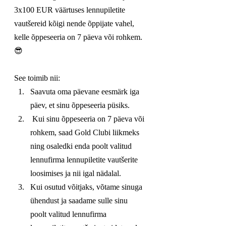
3x100 EUR väärtuses lennupiletite 
vautšereid kõigi nende õppijate vahel, 
kelle õppeseeria on 7 päeva või rohkem. 
😎
See toimib nii:
Saavuta oma päevane eesmärk iga 
päev, et sinu õppeseeria püsiks.
 Kui sinu õppeseeria on 7 päeva või 
rohkem, saad Gold Clubi liikmeks 
ning osaledki enda poolt valitud 
lennufirma lennupiletite vautšerite 
loosimises ja nii igal nädalal.
Kui osutud võitjaks, võtame sinuga 
ühendust ja saadame sulle sinu 
poolt valitud lennufirma 