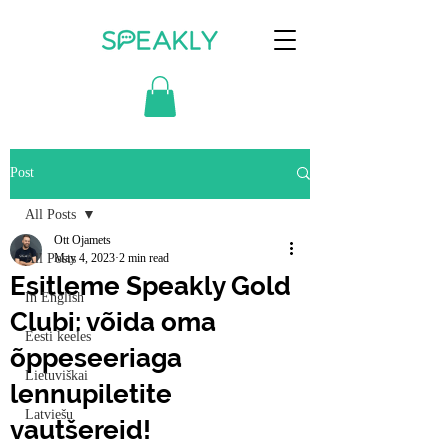
Post
All Posts
Ott Ojamets
All Posts
May 4, 2023
2 min read
Esitleme Speakly Gold
In English
Clubi: võida oma
Eesti keeles
õppeseeriaga
Lietuviškai
lennupiletite
Latviešu
vautšereid!