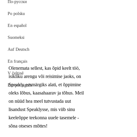
По-русски
Po polsku
En español
Suomeksi
Auf Deutsch
En français
Olenemata sellest, kas õpid keelt töö, 
V češtině
isikliku arengu või reisimise jaoks, on 
Speakly eesmärgiks alati, et õppimine 
Em português
oleks lõbus, kaasahaarav ja tõhus. Meil 
on nüüd hea meel tutvustada uut 
lisandust Speaklysse, mis viib sinu 
keeleõppe teekonna uuele tasemele - 
sõna otseses mõttes!