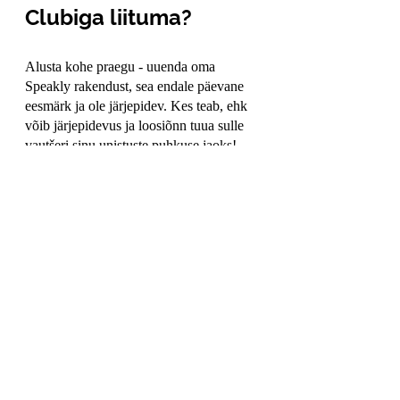
Clubiga liituma?
Alusta kohe praegu - uuenda oma 
Speakly rakendust, sea endale päevane 
eesmärk ja ole järjepidev. Kes teab, ehk 
võib järjepidevus ja loosiõnn tuua sulle 
vautšeri sinu unistuste puhkuse jaoks!
Soovime sulle toredat õppimist ja head 
reisimist!
Eesti keeles