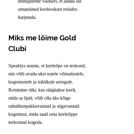
lennupiletite vautšeri, et aidata sul 
omandatud keeleoskust reisides 
harjutada.
Miks me lõime Gold 
Clubi
Speaklys usume, et keeleõpe on teekond, 
mis võib avada uksi uutele võimalustele, 
kogemustele ja isiklikule arengule. 
Reisimine riiki, kus räägitakse keelt, 
mida sa õpid, võib olla üks kõige 
rahuldustpakkuvamaid ja sügavamaid 
kogemusi, mida saad oma keeleõppe 
teekonnal kogeda.