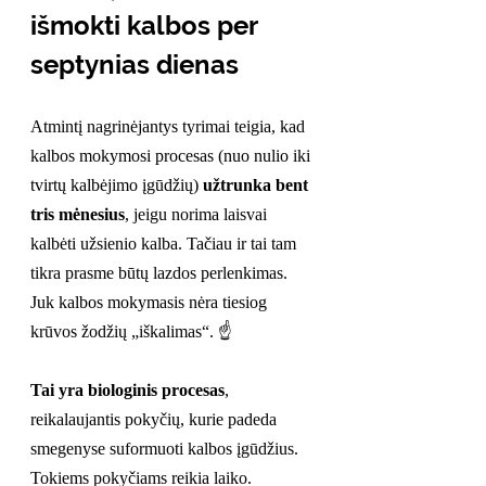
išmokti kalbos per 
septynias dienas
Atmintį nagrinėjantys tyrimai teigia, kad 
kalbos mokymosi procesas (nuo nulio iki 
tvirtų kalbėjimo įgūdžių) 
užtrunka bent 
tris mėnesius
, jeigu norima laisvai 
kalbėti užsienio kalba. Tačiau ir tai tam 
tikra prasme būtų lazdos perlenkimas. 
Juk kalbos mokymasis nėra tiesiog 
krūvos žodžių „iškalimas“. ☝️
Tai yra biologinis procesas
, 
reikalaujantis pokyčių, kurie padeda 
smegenyse suformuoti kalbos įgūdžius. 
Tokiems pokyčiams reikia laiko. 