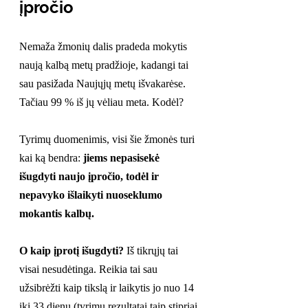
įpročio
Nemaža žmonių dalis pradeda mokytis 
naują kalbą metų pradžioje, kadangi tai 
sau pasižada Naujųjų metų išvakarėse. 
Tačiau 99 % iš jų vėliau meta. Kodėl? 
Tyrimų duomenimis, visi šie žmonės turi 
kai ką bendra: 
jiems nepasisekė 
išugdyti naujo įpročio, todėl ir 
nepavyko išlaikyti nuoseklumo 
mokantis kalbų.
O kaip įprotį išugdyti?
 Iš tikrųjų tai 
visai nesudėtinga. Reikia tai sau 
užsibrėžti kaip tikslą ir laikytis jo nuo 14 
iki 33 dienų (tyrimų rezultatai taip stipriai 