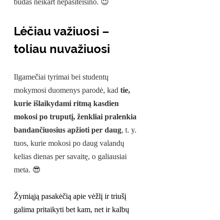
būdas neikart nepasiteisino. 😉
Lėčiau važiuosi – 
toliau nuvažiuosi
Ilgamečiai tyrimai bei studentų 
mokymosi duomenys parodė, kad 
tie, 
kurie išlaikydami ritmą kasdien 
mokosi po truputį, ženkliai pralenkia 
bandančiuosius apžioti per daug
, t. y. 
tuos, kurie mokosi po daug valandų 
kelias dienas per savaitę, o galiausiai 
meta.
😎
Žymiąją pasakėčią apie vėžlį ir triušį 
galima pritaikyti bet kam, net ir kalbų 