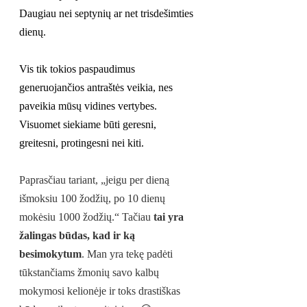
Daugiau nei septynių ar net trisdešimties 
dienų.
Vis tik tokios paspaudimus 
generuojančios antraštės veikia, nes 
paveikia mūsų vidines vertybes. 
Visuomet siekiame būti geresni, 
greitesni, protingesni nei kiti.
Paprasčiau tariant, „jeigu per dieną 
išmoksiu 100 žodžių, po 10 dienų 
mokėsiu 1000 žodžių.“ Tačiau 
tai yra 
žalingas būdas, kad ir ką 
besimokytum
. Man yra tekę padėti 
tūkstančiams žmonių savo kalbų 
mokymosi kelionėje ir toks drastiškas 