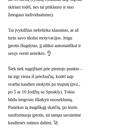
skiriasi todėl, nes tai priklauso ir nuo 
žmogaus individualumo).
Tai įvykdžius nebelieka klausimo, ar aš 
turiu savo tikslui motyvacijos. Jeigu 
įprotis išugdytas, jį atliksi automatiškai ir 
savęs versti nereikės. 👌
Šiek tiek sugrįžtant prie pirmojo punkto - 
tai irgi viena iš priežasčių, kodėl taip 
svarbu kasdien mokytis po truputį (pvz., 
po 5 ar 10 žodžių su Speakly). Tokiu 
būdu lengviau išlaikyti nuoseklumą. 
Pasiekus tą magiškąjį skaičių, po kurio 
susiformuoja įprotis, tai tampa savaimine 
kasdienės rutinos dalimi. 🚀