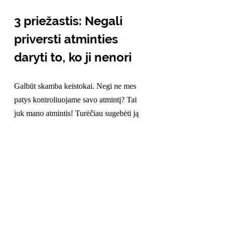
3 priežastis: Negali 
priversti atminties 
daryti to, ko ji nenori
Galbūt skamba keistokai. Negi ne mes 
patys kontroliuojame savo atmintį? Tai 
juk mano atmintis! Turėčiau sugebėti ją 
kontroliuoti, ar ne? Na, tyrimai rodo, jog 
yra visai ne taip. Kai tavo smegenys ir 
kūnas paima viršų (taip, jie iš tikrųjų gali 
nuspręsti savarankiškai), deja, jų 
sprendimų vetuoti negali.
O kaip tai susiję su kasdieniu 
mokymusi? 
Kasdien matome studentus, 