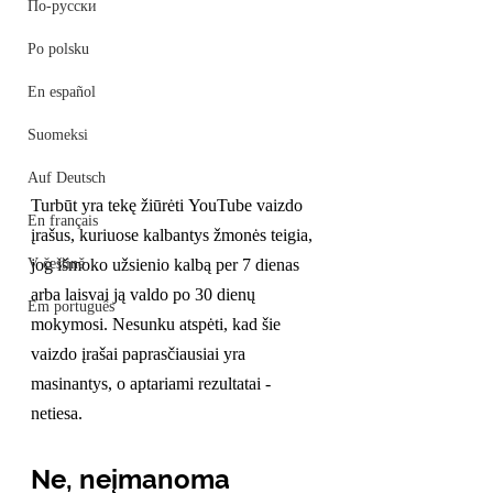
По-русски
Po polsku
En español
Suomeksi
Auf Deutsch
Turbūt yra tekę žiūrėti YouTube vaizdo 
En français
įrašus, kuriuose kalbantys žmonės teigia, 
V češtině
jog išmoko užsienio kalbą per 7 dienas 
arba laisvai ją valdo po 30 dienų 
Em português
mokymosi. Nesunku atspėti, kad šie 
vaizdo įrašai paprasčiausiai yra 
masinantys, o aptariami rezultatai - 
netiesa.
Ne, neįmanoma 