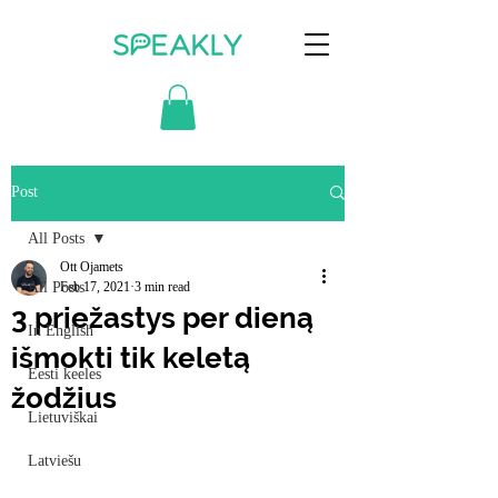
Post
All Posts
Ott Ojamets
All Posts
Feb 17, 2021
3 min read
3 priežastys per dieną
In English
išmokti tik keletą
Eesti keeles
žodžius
Lietuviškai
Latviešu