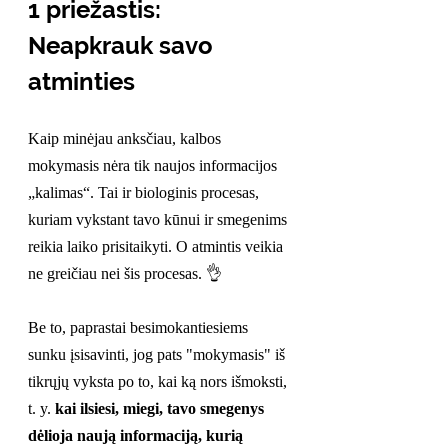
1 priežastis: 
Neapkrauk savo 
atminties
Kaip minėjau anksčiau, kalbos 
mokymasis nėra tik naujos informacijos 
„kalimas“. Tai ir biologinis procesas, 
kuriam vykstant tavo kūnui ir smegenims 
reikia laiko prisitaikyti. O atmintis veikia 
ne greičiau nei šis procesas. 👌
Be to, paprastai besimokantiesiems 
sunku įsisavinti, jog pats "mokymasis" iš 
tikrųjų vyksta po to, kai ką nors išmoksti, 
t. y. 
kai ilsiesi, miegi, tavo smegenys 
dėlioja naują informaciją, kurią 