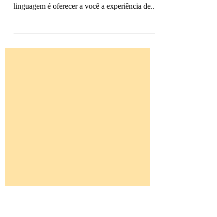
relevantes?
Nada no aplicativo Speakly está lá por acaso, já
que nosso objetivo como cientistas da
linguagem é oferecer a você a experiência de...