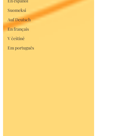
En español
Suomeksi
Auf Deutsch
En français
V češtině
Em português