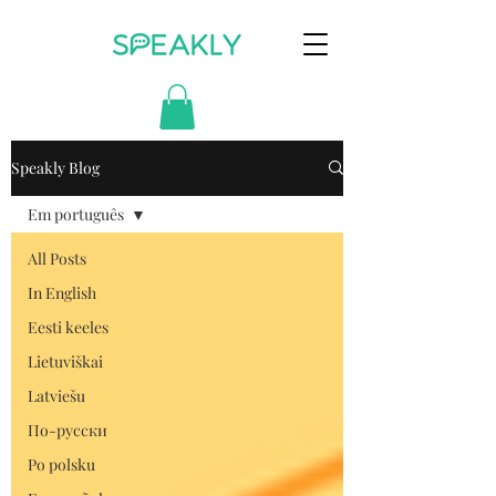
Speakly Blog
Em português
All Posts
In English
Eesti keeles
Lietuviškai
Latviešu
По-русски
Po polsku